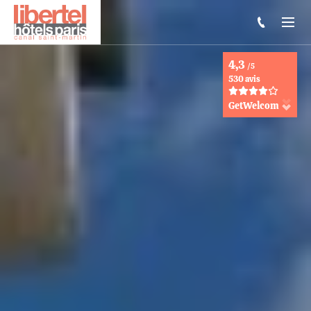
4,3
/5
530 avis
GetWelcom